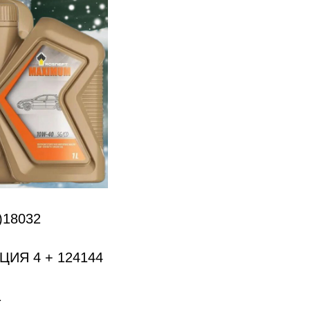
)18032
КЦИЯ 4 + 124144
1