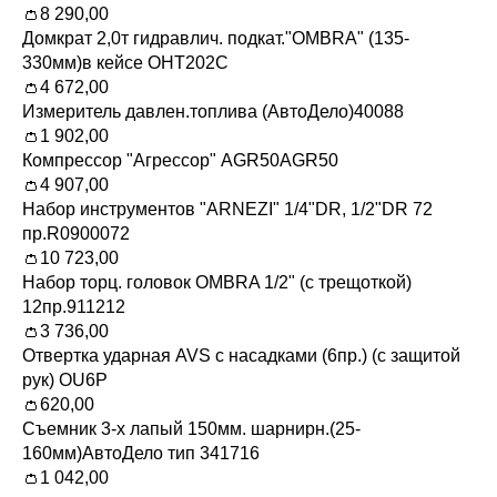
👛8 290,00
Домкрат 2,0т гидравлич. подкат."OMBRA" (135-
330мм)в кейсе OHT202C
👛4 672,00
Измеритель давлен.топлива (АвтоДело)40088
👛1 902,00
Компрессор "Агрессор" AGR50AGR50
👛4 907,00
Набор инструментов "ARNEZI" 1/4"DR, 1/2"DR 72
пр.R0900072
👛10 723,00
Набор торц. головок OMBRA 1/2" (с трещоткой)
12пр.911212
👛3 736,00
Отвертка ударная AVS с насадками (6пр.) (с защитой
рук) OU6P
👛620,00
Съемник 3-х лапый 150мм. шарнирн.(25-
160мм)АвтоДело тип 341716
👛1 042,00